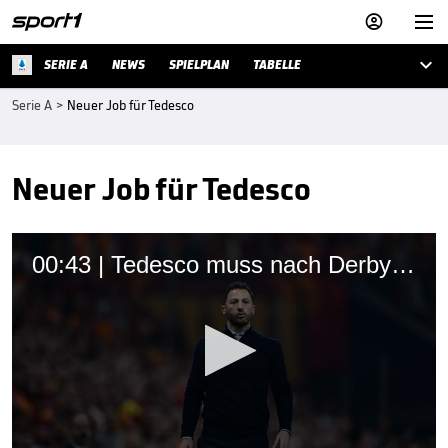



SERIE A
NEWS
SPIELPLAN
TABELLE
Serie A
>
Neuer Job für Tedesco
Neuer Job für Tedesco
00:43 | Tedesco muss nach Derby-Pleite gehen