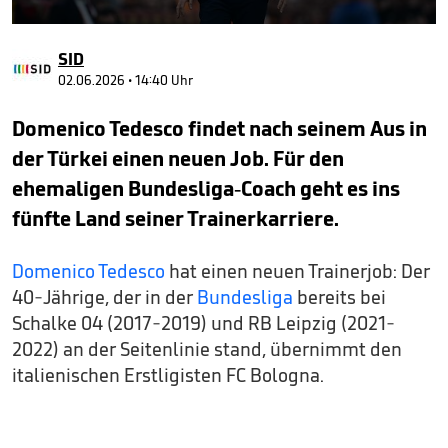
0
seconds
SID
of
43
02.06.2026 • 14:40 Uhr
seconds
Domenico Tedesco findet nach seinem Aus in
der Türkei einen neuen Job. Für den
ehemaligen Bundesliga-Coach geht es ins
fünfte Land seiner Trainerkarriere.
Domenico Tedesco
hat einen neuen Trainerjob: Der
40-Jährige, der in der
Bundesliga
bereits bei
Schalke 04 (2017-2019) und RB Leipzig (2021-
2022) an der Seitenlinie stand, übernimmt den
italienischen Erstligisten FC Bologna.