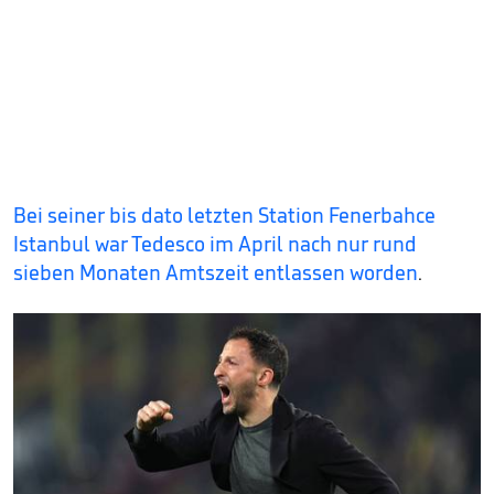
Bei seiner bis dato letzten Station Fenerbahce
Istanbul war Tedesco im April nach nur rund
sieben Monaten Amtszeit entlassen worden
.