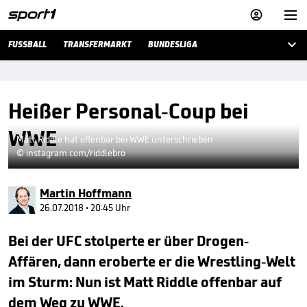



FUSSBALL
TRANSFERMARKT
BUNDESLIGA
Heißer Personal-Coup bei
WWE
Matt Riddle hat offenbar bei WWE unterschrieben
© instagram.com/riddlebro
Martin Hoffmann
26.07.2018 • 20:45 Uhr
Bei der UFC stolperte er über Drogen-
Affären, dann eroberte er die Wrestling-Welt
im Sturm: Nun ist Matt Riddle offenbar auf
dem Weg zu WWE.