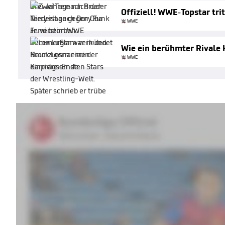
Offiziell! WWE-Topstar tri
WWE
Wie ein berühmter Rivale H
WWE