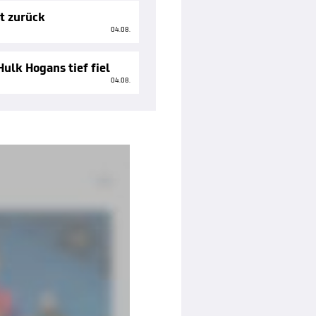
tt zurück
04.08.
ulk Hogans tief fiel
04.08.