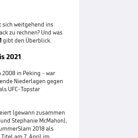
t sich weitgehend ins
ack zu rechnen? Und was
1
gibt den Überblick.
is 2021
 2008 in Peking - war
ende Niederlagen gegen
als UFC-Topstar
efeiert (gewann zusammen
H und Stephanie McMahon),
 SummerSlam 2018 als
tel am 7. April im