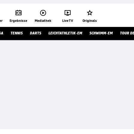




er
Ergebnisse
Mediathek
Live TV
Originals
GA
TENNIS
DARTS
LEICHTATHLETIK-EM
SCHWIMM-EM
TOUR D