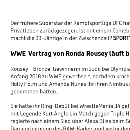
of
1
minute,
2
seconds
Volume
Der frühere Superstar der Kampfsportliga UFC ha
90%
Privatleben zurückgezogen. Ist mit einem Comeb
macht die 33-Jährige in der Zwischenzeit?
SPORT
WWE-Vertrag von Ronda Rousey läuft b
Rousey - Bronze-Gewinnerin im Judo bei Olympia
Anfang 2018 zu WWE gewechselt, nachdem krach
Holly Holm und Amanda Nunes ihr ihren Nimbus 
genommen hatten.
Sie hatte ihr Ring-Debüt bei WrestleMania 34 g
mit Legende Kurt Angle ein Match gegen Triple 
regierte nach einem Sieg über Alexa Bliss beim
Damenchampion des RAW-Kaders und verlor den Ti