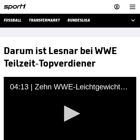



FUSSBALL
TRANSFERMARKT
BUNDESLIGA
Darum ist Lesnar bei WWE
Teilzeit-Topverdiener
04:13 | Zehn WWE-Leichtgewichte, die Brock Lesnar demontierte
Martin Hoffmann
13.12.2019 • 20:53 Uhr
Brock Lesnar kriegt bei WWE für Wrestling-