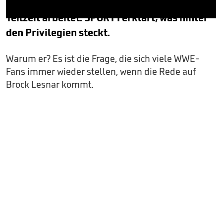
Verhältnisse ein Mega-Gehalt, obwohl er in
Teilzeit arbeitet. SPORT1 erklärt, was hinter
0
seconds
den Privilegien steckt.
of
4
minutes,
Warum er? Es ist die Frage, die sich viele WWE-
13
seconds
Fans immer wieder stellen, wenn die Rede auf
Brock Lesnar kommt.