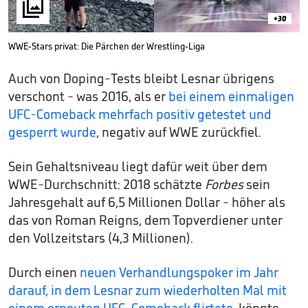

+30
WWE-Stars privat: Die Pärchen der Wrestling-Liga
Auch von Doping-Tests bleibt Lesnar übrigens
verschont - was 2016, als er
bei einem einmaligen
UFC-Comeback mehrfach positiv getestet und
gesperrt wurde
, negativ auf WWE zurückfiel.
Sein Gehaltsniveau liegt dafür weit über dem
WWE-Durchschnitt: 2018 schätzte
Forbes
sein
Jahresgehalt auf 6,5 Millionen Dollar - höher als
das von Roman Reigns, dem Topverdiener unter
den Vollzeitstars (4,3 Millionen).
Durch einen
neuen Verhandlungspoker im Jahr
darauf, in dem Lesnar zum wiederholten Mal mit
einem erneuten UFC-Comeback flirtete
, könnte