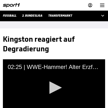



FUSSBALL
2. BUNDESLIGA
TRANSFERMARKT
Kingston reagiert auf
Degradierung
02:25 | WWE-Hammer! Alter Erzfeind überrascht Brock Lesnar
Martin Hoffmann
06.10.2019 • 10:58 Uhr
Der bisherige WWE-Champion Kofi Kingston