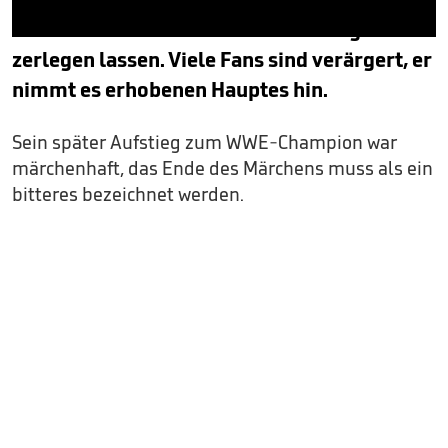
muss sich von Brock Lesnar ohne Gegenwehr
0
zerlegen lassen. Viele Fans sind verärgert, er
seconds
of
nimmt es erhobenen Hauptes hin.
2
minutes,
25
Sein später Aufstieg zum WWE-Champion war
seconds
märchenhaft, das Ende des Märchens muss als ein
bitteres bezeichnet werden.