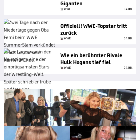
Giganten
WWE
04.08.
Offiziell! WWE-Topstar tritt
zurück
WWE
04.08.
Wie ein berühmter Rivale
Hulk Hogans tief fiel
WWE
04.08.