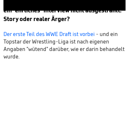
seine Positionierung im Draft, die Liga hätte
ein "ehrliches" Interview nicht ausgestrahlt.
0
seconds
Story oder realer Ärger?
of
2
minutes,
Der erste Teil des WWE Draft ist vorbei
- und ein
44
seconds
Topstar der Wrestling-Liga ist nach eigenen
Angaben "wütend" darüber, wie er darin behandelt
wurde.