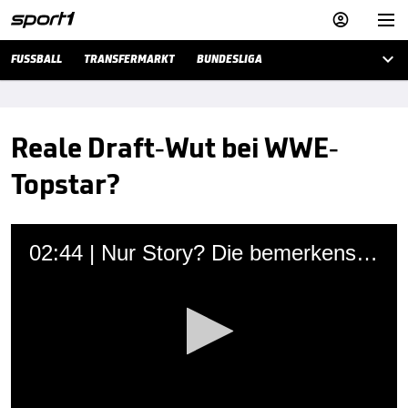



FUSSBALL
TRANSFERMARKT
BUNDESLIGA
Reale Draft-Wut bei WWE-
Topstar?
02:44 | Nur Story? Die bemerkenswerte Abrechnung eines WWE-Stars
Martin Hoffmann
13.10.2019 • 08:40 Uhr
WWE-Star Kevin Owens äußert Frust über