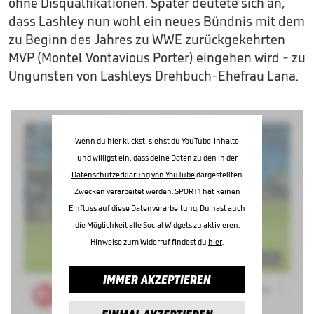
ohne Disqualfikationen. Später deutete sich an,
dass Lashley nun wohl ein neues Bündnis mit dem
zu Beginn des Jahres zu WWE zurückgekehrten
MVP (Montel Vontavious Porter) eingehen wird - zu
Ungunsten von Lashleys Drehbuch-Ehefrau Lana.
Wenn du hier klickst, siehst du YouTube-Inhalte
und willigst ein, dass deine Daten zu den in der
Datenschutzerklärung von YouTube
dargestellten
Zwecken verarbeitet werden. SPORT1 hat keinen
Einfluss auf diese Datenverarbeitung. Du hast auch
die Möglichkeit alle Social Widgets zu aktivieren.
Hinweise zum Widerruf findest du
hier
.
IMMER AKZEPTIEREN