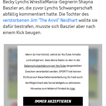
Becky Lynchs WrestleMania-Gegnerin Shayna
Baszler an, die zuvor Lynchs Schwangerschaft
abfällig kommentiert hatte. Die Tochter des
verstorbenen Jim "The Anvil" Neidhart
wollte sie
dafür bestrafen, musste sich Baszler aber nach
einem Kick beugen.
Wenn du hier klickst, siehst du YouTube-Inhalte
und willigst ein, dass deine Daten zu den in der
Datenschutzerklärung von YouTube
dargestellten
Zwecken verarbeitet werden. SPORT1 hat keinen
Einfluss auf diese Datenverarbeitung. Du hast auch
die Möglichkeit alle Social Widgets zu aktivieren.
Hinweise zum Widerruf findest du
hier
.
IMMER AKZEPTIEREN