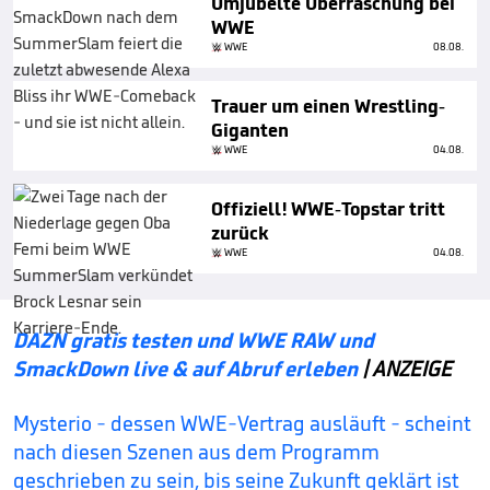
Umjubelte Überraschung bei
WWE
WWE
08.08.
Trauer um einen Wrestling-
Giganten
WWE
04.08.
Offiziell! WWE-Topstar tritt
zurück
WWE
04.08.
DAZN gratis testen und WWE RAW und
SmackDown live & auf Abruf erleben
| ANZEIGE
Mysterio - dessen WWE-Vertrag ausläuft - scheint
nach diesen Szenen aus dem Programm
geschrieben zu sein, bis seine Zukunft geklärt ist