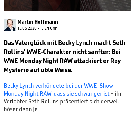
0
seconds
Martin Hoffmann
of
2
15.05.2020 • 13:24 Uhr
minutes,
49
Das Vaterglück mit Becky Lynch macht Seth
seconds
Rollins' WWE-Charakter nicht sanfter: Bei
WWE Monday Night RAW attackiert er Rey
Mysterio auf üble Weise.
Becky Lynch verkündete bei der WWE-Show
Monday Night RAW, dass sie schwanger ist
- ihr
Verlobter Seth Rollins präsentiert sich derweil
böser denn je.