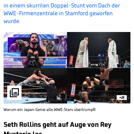
in einem skurrilen Doppel-Stunt vom Dach der
WWE-Firmenzentrale in Stamford geworfen
wurde.

+25
Warum ein Japan-Genie alle WWE-Stars übertrumpft
Seth Rollins geht auf Auge von Rey
Mysterio los