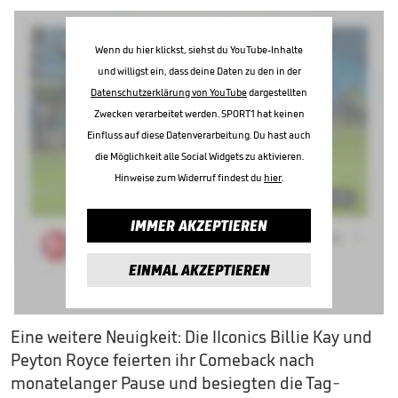
Wenn du hier klickst, siehst du YouTube-Inhalte
und willigst ein, dass deine Daten zu den in der
Datenschutzerklärung von YouTube
dargestellten
Zwecken verarbeitet werden. SPORT1 hat keinen
Einfluss auf diese Datenverarbeitung. Du hast auch
die Möglichkeit alle Social Widgets zu aktivieren.
Hinweise zum Widerruf findest du
hier
.
IMMER AKZEPTIEREN
EINMAL AKZEPTIEREN
Eine weitere Neuigkeit: Die IIconics Billie Kay und
Peyton Royce feierten ihr Comeback nach
monatelanger Pause und besiegten die Tag-