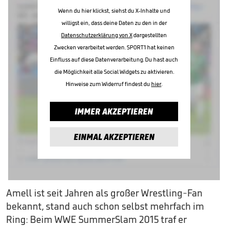
Wenn du hier klickst, siehst du X-Inhalte und
willigst ein, dass deine Daten zu den in der
Datenschutzerklärung von X
dargestellten
Zwecken verarbeitet werden. SPORT1 hat keinen
Einfluss auf diese Datenverarbeitung. Du hast auch
die Möglichkeit alle Social Widgets zu aktivieren.
Hinweise zum Widerruf findest du
hier
.
IMMER AKZEPTIEREN
EINMAL AKZEPTIEREN
Amell ist seit Jahren als großer Wrestling-Fan
bekannt, stand auch schon selbst mehrfach im
Ring: Beim WWE SummerSlam 2015 traf er