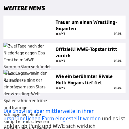
WEITERE NEWS
Trauer um einen Wrestling-
Giganten
WWE
04.08.
Offiziell! WWE-Topstar tritt
zurück
WWE
04.08.
Wie ein berühmter Rivale
Hulk Hogans tief fiel
WWE
04.08.
Die Show ist aber mittlerweile in ihrer
ursprünglichen Form eingestellt worden
und es ist
unklar, ob Punk und WWE sich wirklich