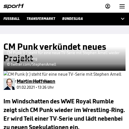



FUSSBALL
TRANSFERMARKT
BUNDESLIGA
CM Punk verkündet neues
CM Punk (r.) steht für eine neue TV-Serie mit Stephen Amell wieder
Projekt
im Wrestling-Ring
© twitter.com/StephenAmell
Martin Hoffmann
01.02.2021 • 13:26 Uhr
Im Windschatten des WWE Royal Rumble
zeigt sich CM Punk wieder im Wrestling-Ring.
Er wird Teil einer TV-Serie und lädt nebenbei
zu neuen Spekulationen ein.