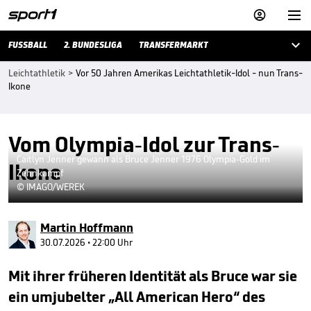



FUSSBALL
2. BUNDESLIGA
TRANSFERMARKT
Leichtathletik
>
Vor 50 Jahren Amerikas Leichtathletik-Idol - nun Trans-
Ikone
Vom Olympia-Idol zur Trans-
Caitlyn Jenner gewann als Bruce Jenner 1976 Olympia-Gold im
Ikone
Zehnkampf
© IMAGO/WEREK
Martin Hoffmann
30.07.2026 • 22:00 Uhr
Mit ihrer früheren Identität als Bruce war sie
ein umjubelter „All American Hero“ des