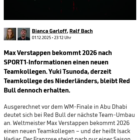
0
seconds
Bianca Garloff
,
Ralf Bach
of
48
01.12.2025 • 23:12 Uhr
seconds
Max Verstappen bekommt 2026 nach
SPORT1-Informationen einen neuen
Teamkollegen. Yuki Tsunoda, derzeit
Teamkollege des Niederländers, bleibt Red
Bull dennoch erhalten.
Ausgerechnet vor dem WM-Finale in Abu Dhabi
deutet sich bei Red Bull der nächste Team-Umbau
an. Weltmeister Max Verstappen bekommt 2026
einen neuen Teamkollegen – und der heißt Isack
Hadjar. Der Franzose steigt nach nur einer Saison