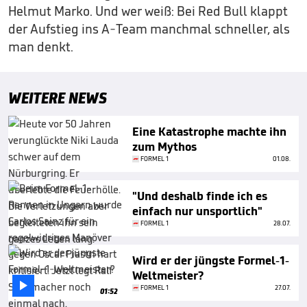
Helmut Marko. Und wer weiß: Bei Red Bull klappt
der Aufstieg ins A-Team manchmal schneller, als
man denkt.
WEITERE NEWS
Eine Katastrophe machte ihn
zum Mythos
FORMEL 1
01.08.
"Und deshalb finde ich es
einfach nur unsportlich"
FORMEL 1
28.07.
Wird er der jüngste Formel-1-
Weltmeister?

FORMEL 1
27.07.
01:52