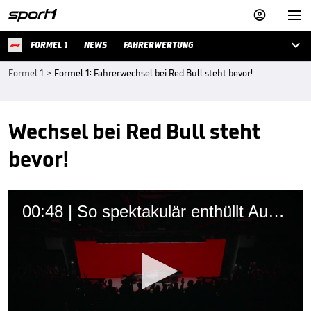



FORMEL 1
NEWS
FAHRERWERTUNG
Formel 1
>
Formel 1: Fahrerwechsel bei Red Bull steht bevor!
Wechsel bei Red Bull steht
bevor!
00:48 | So spektakulär enthüllt Audi das Design seines F1-Autos