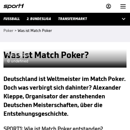



FUSSBALL
2. BUNDESLIGA
TRANSFERMARKT
Poker
>
Was ist Match Poker
Was ist Match Poker?
Match Poker
© undefined
Deutschland ist Weltmeister im Match Poker.
Doch was verbirgt sich dahinter? Alexander
Kleppe, Organisator der anstehenden
Deutschen Meisterschaften, über die
Entstehungsgeschichte.
SPORT1: Wie ist Match Poker entstanden?