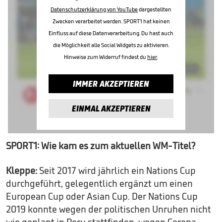
Datenschutzerklärung von YouTube
dargestellten
Zwecken verarbeitet werden. SPORT1 hat keinen
Einfluss auf diese Datenverarbeitung. Du hast auch
die Möglichkeit alle Social Widgets zu aktivieren.
Hinweise zum Widerruf findest du
hier
.
IMMER AKZEPTIEREN
EINMAL AKZEPTIEREN
SPORT1: Wie kam es zum aktuellen WM-Titel?
Kleppe:
Seit 2017 wird jährlich ein Nations Cup
durchgeführt, gelegentlich ergänzt um einen
European Cup oder Asian Cup. Der Nations Cup
2019 konnte wegen der politischen Unruhen nicht