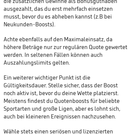
die zusätzlichen Gewinne als Bonusguthaben
ausgezahlt, das du erst mehrfach einsetzen
musst, bevor du es abheben kannst (z.B bei
Neukunden-Boosts).
Achte ebenfalls auf den Maximaleinsatz, da
höhere Beträge nur zur regulären Quote gewertet
werden. In seltenen Fällen können auch
Auszahlungslimits gelten.
Ein weiterer wichtiger Punkt ist die
Gültigkeitsdauer. Stelle sicher, dass der Boost
noch aktiv ist, bevor du deine Wette platzierst.
Meistens findest du Quotenboosts für beliebte
Sportarten und große Ligen, aber es lohnt sich,
auch bei kleineren Ereignissen nachzusehen.
Wähle stets einen seriösen und lizenzierten