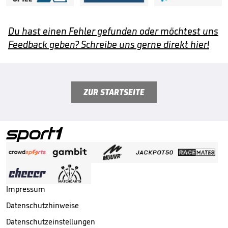
Du hast einen Fehler gefunden oder möchtest uns
Feedback geben? Schreibe uns gerne direkt hier!
ZUR STARTSEITE
Impressum
Datenschutzhinweise
Datenschutzeinstellungen