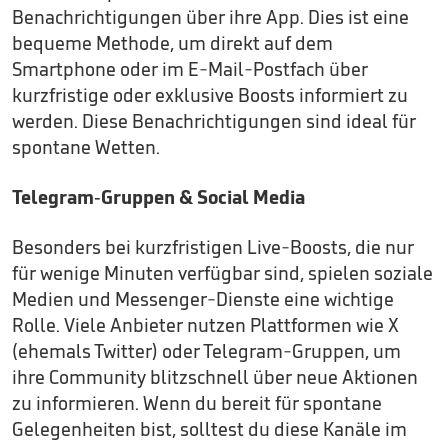
Benachrichtigungen über ihre App. Dies ist eine
bequeme Methode, um direkt auf dem
Smartphone oder im E-Mail-Postfach über
kurzfristige oder exklusive Boosts informiert zu
werden. Diese Benachrichtigungen sind ideal für
spontane Wetten.
Telegram-Gruppen & Social Media
Besonders bei kurzfristigen Live-Boosts, die nur
für wenige Minuten verfügbar sind, spielen soziale
Medien und Messenger-Dienste eine wichtige
Rolle. Viele Anbieter nutzen Plattformen wie X
(ehemals Twitter) oder Telegram-Gruppen, um
ihre Community blitzschnell über neue Aktionen
zu informieren. Wenn du bereit für spontane
Gelegenheiten bist, solltest du diese Kanäle im