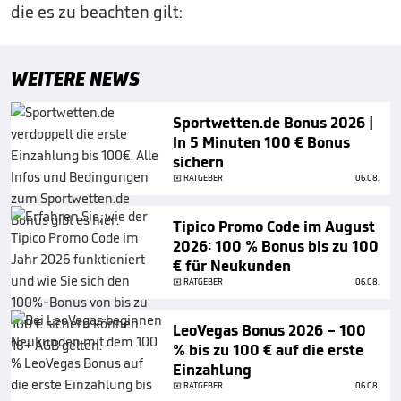
die es zu beachten gilt:
WEITERE NEWS
Sportwetten.de Bonus 2026 |
In 5 Minuten 100 € Bonus
sichern
RATGEBER
06.08.
Tipico Promo Code im August
2026: 100 % Bonus bis zu 100
€ für Neukunden
RATGEBER
06.08.
LeoVegas Bonus 2026 – 100
% bis zu 100 € auf die erste
Einzahlung
RATGEBER
06.08.