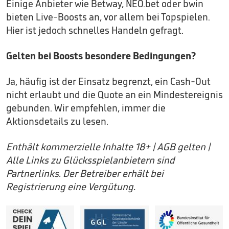
Einige Anbieter wie Betway, NEO.bet oder bwin
bieten Live-Boosts an, vor allem bei Topspielen.
Hier ist jedoch schnelles Handeln gefragt.
Gelten bei Boosts besondere Bedingungen?
Ja, häufig ist der Einsatz begrenzt, ein Cash-Out
nicht erlaubt und die Quote an ein Mindestereignis
gebunden. Wir empfehlen, immer die
Aktionsdetails zu lesen.
Enthält kommerzielle Inhalte 18+ | AGB gelten |
Alle Links zu Glücksspielanbietern sind
Partnerlinks. Der Betreiber erhält bei
Registrierung eine Vergütung.