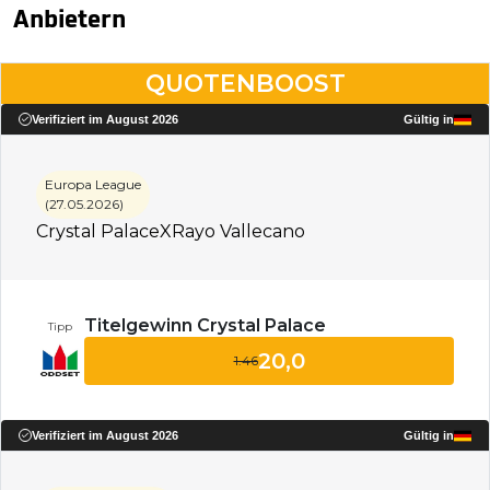
Anbietern