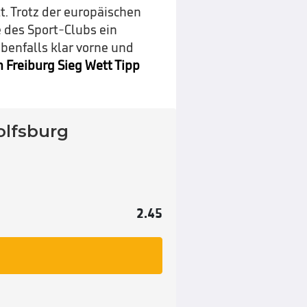
t. Trotz der europäischen
 des Sport-Clubs ein
benfalls klar vorne und
 Freiburg Sieg Wett Tipp