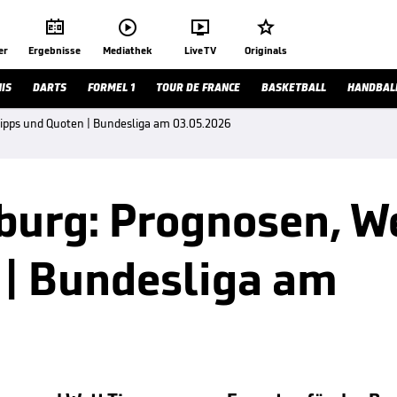




er
Ergebnisse
Mediathek
Live TV
Originals
IS
DARTS
FORMEL 1
TOUR DE FRANCE
BASKETBALL
HANDBAL
Tipps und Quoten | Bundesliga am 03.05.2026
burg: Prognosen, W
 | Bundesliga am