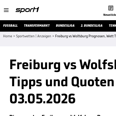


Newstick
FUSSBALL
TRANSFERMARKT
BUNDESLIGA
2. BUNDESLIGA
TENN
Home
>
Sportwetten
| Anzeigen
>
Freiburg vs Wolfsburg Prognosen, Wett 
Freiburg vs Wolfs
Tipps und Quoten
03.05.2026