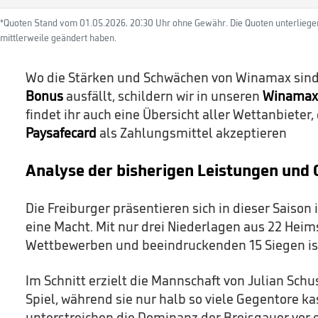
Wo die Stärken und Schwächen von Winamax sind
Bonus
ausfällt, schildern wir in unseren
Winamax
findet ihr auch eine Übersicht aller Wettanbieter, 
Paysafecard
als Zahlungsmittel akzeptieren
Analyse der bisherigen Leistungen und
Die Freiburger präsentieren sich in dieser Saison
eine Macht. Mit nur drei Niederlagen aus 22 Heims
Wettbewerben und beeindruckenden 15 Siegen ist
Im Schnitt erzielt die Mannschaft von Julian Schu
Spiel, während sie nur halb so viele Gegentore ka
unterstreichen die Dominanz der Breisgauer vo