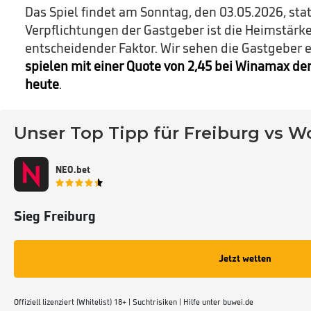
Das Spiel findet am Sonntag, den 03.05.2026, stat
Verpflichtungen der Gastgeber ist die Heimstärke
entscheidender Faktor. Wir sehen die Gastgeber e
spielen mit einer Quote von 2,45 bei Winamax den
heute
.