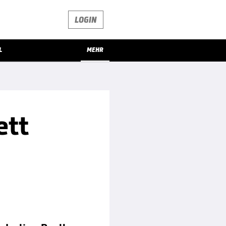
LOGIN
L
MEHR
ett