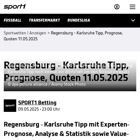



FUSSBALL
TRANSFERMARKT
BUNDESLIGA
Sportwetten
| Anzeigen
>
Regensburg - Karlsruhe Tipp, Prognose,
Quoten 11.05.2025
Regensburg - Karlsruhe Tipp,
Kann der KSC (im Bild: David Herold) durch einen Sieg im Regensburg
Karlsruhe Tipp noch einmal ein Wörtchen um den Relegationsplatz
Prognose, Quoten 11.05.2025
mitsprechen?
© dpa picture alliance / Alamy Stock Photo
SPORT1 Betting
09.05.2025 • 23:00 Uhr
Regensburg - Karlsruhe Tipp mit Experten-
Prognose, Analyse & Statistik sowie Value-