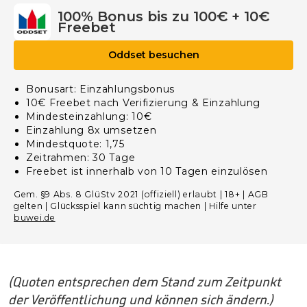
(Quoten entsprechen dem Stand zum Zeitpunkt
der Veröffentlichung und können sich ändern.)