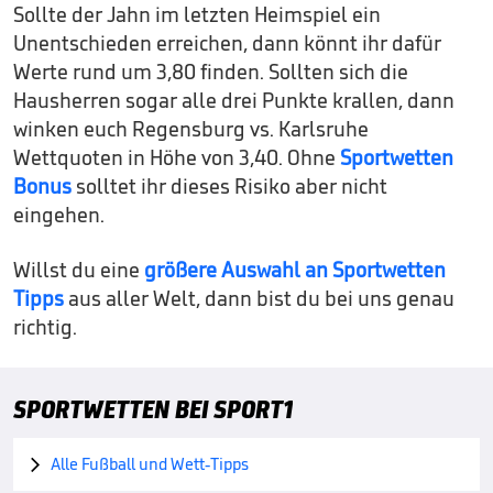
Sollte der Jahn im letzten Heimspiel ein
Unentschieden erreichen, dann könnt ihr dafür
Werte rund um 3,80 finden. Sollten sich die
Hausherren sogar alle drei Punkte krallen, dann
winken euch Regensburg vs. Karlsruhe
Wettquoten in Höhe von 3,40. Ohne
Sportwetten
Bonus
solltet ihr dieses Risiko aber nicht
eingehen.
Willst du eine
größere Auswahl an Sportwetten
Tipps
aus aller Welt, dann bist du bei uns genau
richtig.
SPORTWETTEN BEI SPORT1
Alle Fußball und Wett-Tipps
