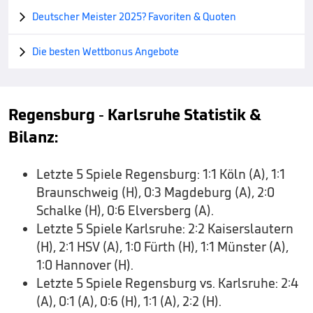
Deutscher Meister 2025? Favoriten & Quoten

Die besten Wettbonus Angebote

Regensburg - Karlsruhe Statistik &
Bilanz:
Letzte 5 Spiele Regensburg: 1:1 Köln (A), 1:1
Braunschweig (H), 0:3 Magdeburg (A), 2:0
Schalke (H), 0:6 Elversberg (A).
Letzte 5 Spiele Karlsruhe: 2:2 Kaiserslautern
(H), 2:1 HSV (A), 1:0 Fürth (H), 1:1 Münster (A),
1:0 Hannover (H).
Letzte 5 Spiele Regensburg vs. Karlsruhe: 2:4
(A), 0:1 (A), 0:6 (H), 1:1 (A), 2:2 (H).