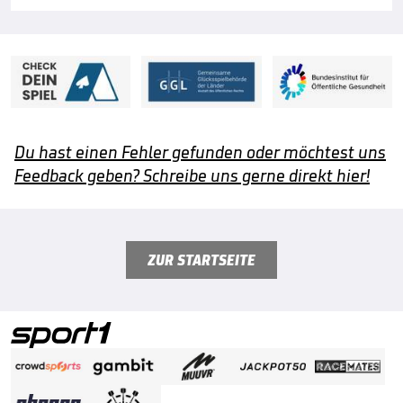
Du hast einen Fehler gefunden oder möchtest uns
Feedback geben? Schreibe uns gerne direkt hier!
ZUR STARTSEITE