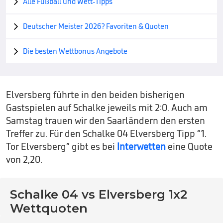
Alle Fußball und Wett-Tipps

Deutscher Meister 2026? Favoriten & Quoten

Die besten Wettbonus Angebote

Elversberg führte in den beiden bisherigen
Gastspielen auf Schalke jeweils mit 2:0. Auch am
Samstag trauen wir den Saarländern den ersten
Treffer zu. Für den Schalke 04 Elversberg Tipp “1.
Tor Elversberg” gibt es bei
Interwetten
eine Quote
von 2,20.