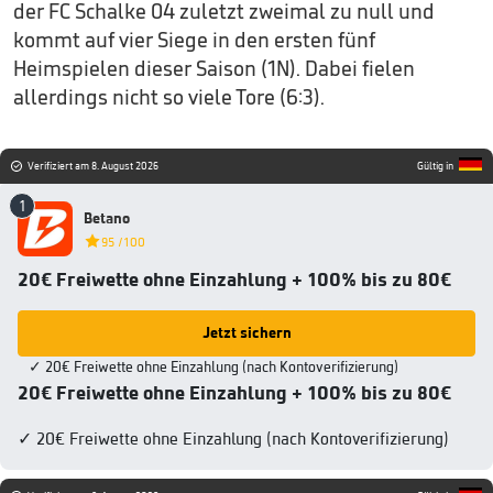
der FC Schalke 04 zuletzt zweimal zu null und
kommt auf vier Siege in den ersten fünf
Heimspielen dieser Saison (1N). Dabei fielen
allerdings nicht so viele Tore (6:3).