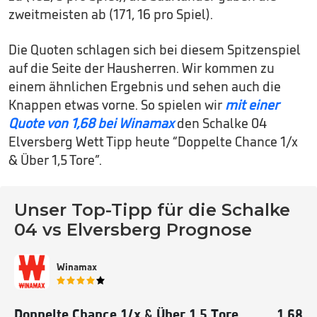
zweitmeisten ab (171, 16 pro Spiel).
Die Quoten schlagen sich bei diesem Spitzenspiel
auf die Seite der Hausherren. Wir kommen zu
einem ähnlichen Ergebnis und sehen auch die
Knappen etwas vorne. So spielen wir
mit einer
Quote von 1,68 bei Winamax
den Schalke 04
Elversberg Wett Tipp heute “Doppelte Chance 1/x
& Über 1,5 Tore”.