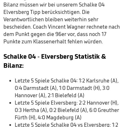
Bilanz müssen wir bei unserem Schalke 04
Elversberg Tipp berücksichtigen. Die
Verantwortlichen bleiben weiterhin sehr
bescheiden. Coach Vincent Wagner rechnete nach
dem Punkt gegen die 96er vor, dass noch 17
Punkte zum Klassenerhalt fehlen würden.
Schalke 04 - Elversberg Statistik &
Bilanz:
Letzte 5 Spiele Schalke 04: 1:2 Karlsruhe (A),
0:4 Darmstadt (A), 1:0 Darmstadt (H), 3:0
Hannover (A), 2:1 Bielefeld (A)
Letzte 5 Spiele Elversberg: 2:2 Hannover (H),
0:3 Hertha (A), 0:2 Bielefeld (A), 6:0 Greuther
Fürth (H), 4:0 Magdeburg (A)
Letzte 5 Spiele Schalke 04 vs Elversberg: 1:2