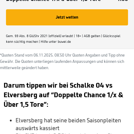
Darum tippen wir bei Schalke 04 vs
Elversberg auf “Doppelte Chance 1/x &
Über 1,5 Tore”:
Elversberg hat seine beiden Saisonpleiten
auswärts kassiert