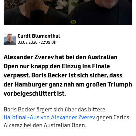
0
seconds
Curdt Blumenthal
of
2
03.02.2026 • 22:39 Uhr
minutes,
54
Alexander Zverev hat bei den Australian
seconds
Open nur knapp den Einzug ins Finale
verpasst. Boris Becker ist sich sicher, dass
der Hamburger ganz nah am großen Triumph
vorbeigeschlittert ist.
Boris Becker ärgert sich über das bittere
Halbfinal-Aus von Alexander Zverev
gegen Carlos
Alcaraz bei den Australian Open.