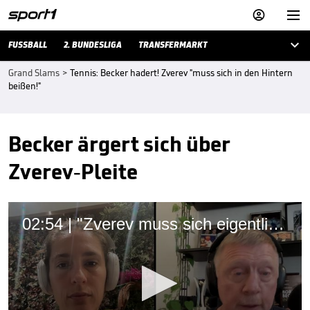



FUSSBALL
2. BUNDESLIGA
TRANSFERMARKT
Grand Slams
>
Tennis: Becker hadert! Zverev "muss sich in den Hintern
beißen!"
Becker ärgert sich über
Zverev-Pleite
02:54 | "Zverev muss sich eigentlich in den Hintern beißen"