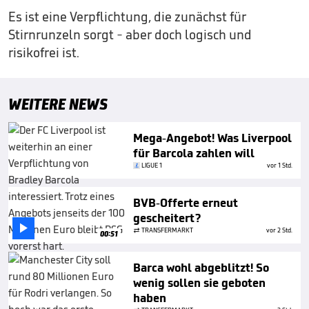
Es ist eine Verpflichtung, die zunächst für
Stirnrunzeln sorgt - aber doch logisch und
risikofrei ist.
WEITERE NEWS
Mega-Angebot! Was Liverpool
für Barcola zahlen will
LIGUE 1
vor 1 Std.
BVB-Offerte erneut
gescheitert?

TRANSFERMARKT
vor 2 Std.
00:51
Barca wohl abgeblitzt! So
wenig sollen sie geboten
haben