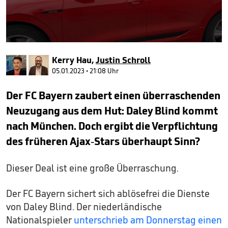
0
seconds
Kerry Hau
,
Justin Schroll
of
1
05.01.2023 • 21:08 Uhr
minute,
11
Der FC Bayern zaubert einen überraschenden
seconds
Neuzugang aus dem Hut: Daley Blind kommt
nach München. Doch ergibt die Verpflichtung
des früheren Ajax-Stars überhaupt Sinn?
Dieser Deal ist eine große Überraschung.
Der FC Bayern sichert sich ablösefrei die Dienste
von Daley Blind. Der niederländische
Nationalspieler
unterschrieb am Donnerstag einen