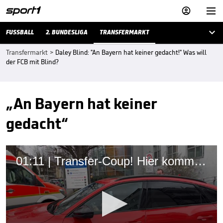



FUSSBALL
2. BUNDESLIGA
TRANSFERMARKT
Transfermarkt
>
Daley Blind: "An Bayern hat keiner gedacht!" Was will
der FCB mit Blind?
„An Bayern hat keiner
gedacht“
01:11 | Transfer-Coup! Hier kommt Bayerns Neuzugang vom Medizincheck