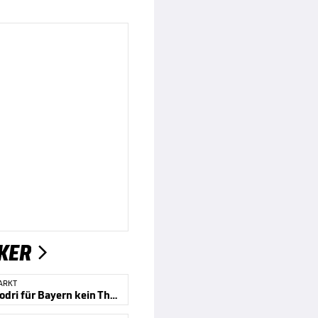
KER

ARKT
Warum Rodri für Bayern kein Thema ist