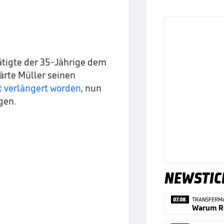
tätigte der 35-Jährige dem
lärte Müller seinen
t verlängert worden
, nun
gen.
NEWSTIC
07.08.
TRANSFERM