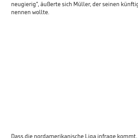
neugierig“, äußerte sich Müller, der seinen künft
nennen wollte.
Dass die nordamerikanische Liga infrage kommt, b