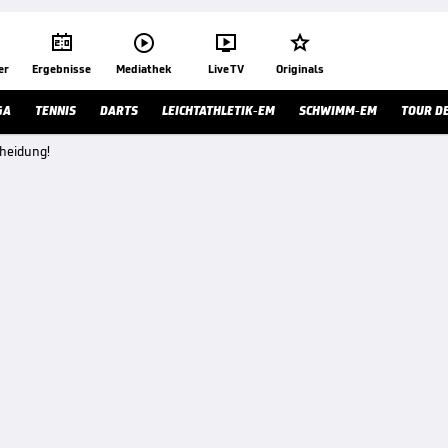




er
Ergebnisse
Mediathek
Live TV
Originals
GA
TENNIS
DARTS
LEICHTATHLETIK-EM
SCHWIMM-EM
TOUR D
heidung!