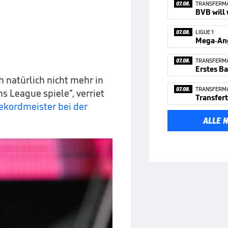
07.08.
TRANSFERM
BVB will 
07.08.
LIGUE 1
Mega-Ang
07.08.
TRANSFERM
h natürlich nicht mehr in
07.08.
TRANSFERM
 League spiele“, verriet
Rekordmeister bei der
ALLE 