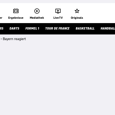




er
Ergebnisse
Mediathek
Live TV
Originals
IS
DARTS
FORMEL 1
TOUR DE FRANCE
BASKETBALL
HANDBAL
 - Bayern reagiert