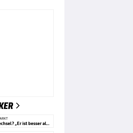
KER

ARKT
Salah-Wechsel? „Er ist besser als das“