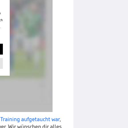
n
ch
.
 Training aufgetaucht war
,
r. Wir wünschen dir alles