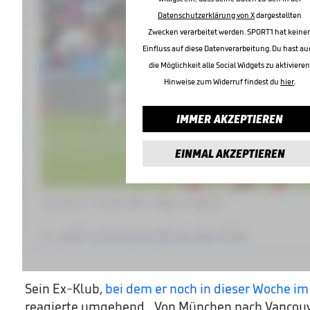
Datenschutzerklärung von X
dargestellten
Zwecken verarbeitet werden. SPORT1 hat keine
Einfluss auf diese Datenverarbeitung. Du hast au
die Möglichkeit alle Social Widgets zu aktivieren
Hinweise zum Widerruf findest du
hier
.
IMMER AKZEPTIEREN
EINMAL AKZEPTIEREN
Sein Ex-Klub,
bei dem er noch in dieser Woche im
reagierte umgehend. „Von München nach Vancouve