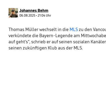
3
seconds
Volume
90%
Johannes Behm
06.08.2025 • 21:04 Uhr
Thomas Müller wechselt in die
MLS
zu den Vancou
verkündete die Bayern-Legende am Mittwochabend
auf geht‘s“, schrieb er auf seinen sozialen Kanäl
seinen zukünftigen Klub aus der MLS.