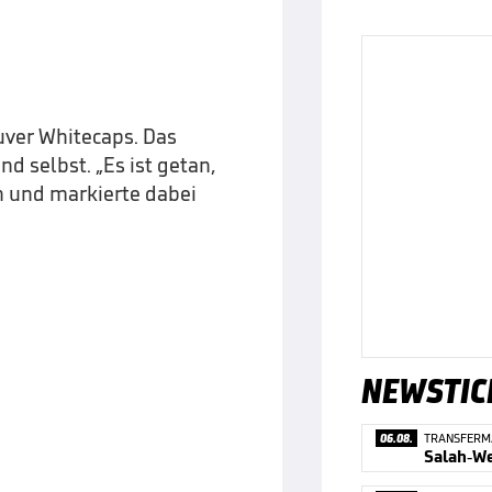
ver Whitecaps. Das
 selbst. „Es ist getan,
en und markierte dabei
NEWSTIC
06.08.
TRANSFERM