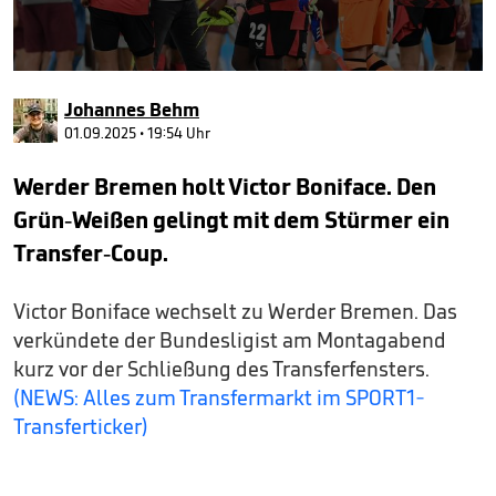
0
seconds
Johannes Behm
of
2
01.09.2025 • 19:54 Uhr
minutes,
42
Werder Bremen holt Victor Boniface. Den
seconds
Grün-Weißen gelingt mit dem Stürmer ein
Transfer-Coup.
Victor Boniface wechselt zu Werder Bremen. Das
verkündete der Bundesligist am Montagabend
kurz vor der Schließung des Transferfensters.
(NEWS: Alles zum Transfermarkt im SPORT1-
Transferticker)