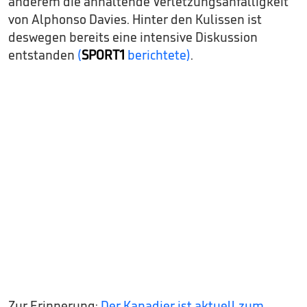
anderem die anhaltende Verletzungsanfälligkeit
von Alphonso Davies. Hinter den Kulissen ist
deswegen bereits eine intensive Diskussion
entstanden
(
SPORT1
berichtete)
.
Zur Erinnerung:
Der Kanadier ist aktuell zum