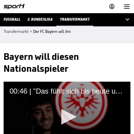



FUSSBALL
2. BUNDESLIGA
TRANSFERMARKT
Transfermarkt
>
Der FC Bayern will ihn
Bayern will diesen
Nationalspieler
00:46 | "Das fühlt sich bis heute unreal an"