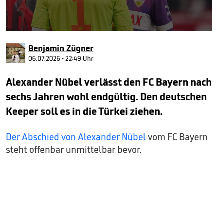
0
seconds
Benjamin Zügner
of
4
06.07.2026 • 22:49 Uhr
minutes,
38
Alexander Nübel verlässt den FC Bayern nach
seconds
sechs Jahren wohl endgültig. Den deutschen
Keeper soll es in die Türkei ziehen.
Der Abschied von Alexander Nübel
vom FC Bayern
steht offenbar unmittelbar bevor.