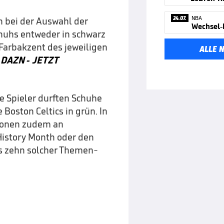
24.07.
NBA
n bei der Auswahl der
huhs entweder in schwarz
 Farbakzent des jeweiligen
ALLE 
i DAZN - JETZT
ie Spieler durften Schuhe
 Boston Celtics in grün. In
tionen zudem an
istory Month oder den
es zehn solcher Themen-