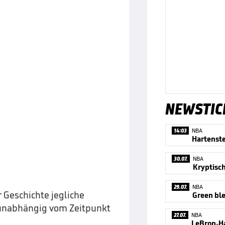
NEWSTIC
14:03
NBA
30.07.
NBA
Kryptisc
29.07.
NBA
r Geschichte jegliche
 unabhängig vom Zeitpunkt
27.07.
NBA