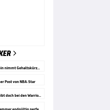
KER

Hartenstein nimmt Gehaltskürzung hin
her Post von NBA-Star
Green bleibt doch bei den Warriors
LeBron-Hammer endgültig perfekt