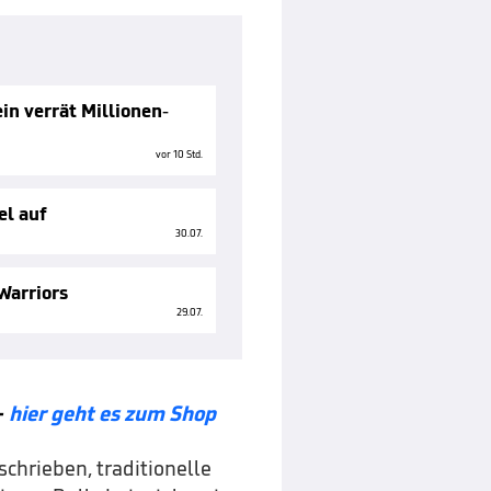
in verrät Millionen-
vor 10 Std.
el auf
30.07.
Warriors
29.07.
-
hier geht es zum Shop
chrieben, traditionelle