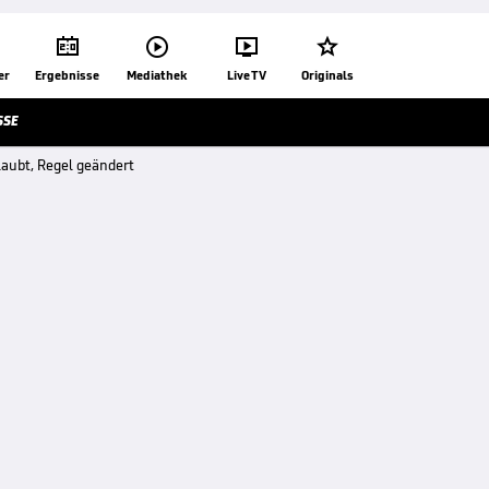




er
Ergebnisse
Mediathek
Live TV
Originals
SSE
aubt, Regel geändert