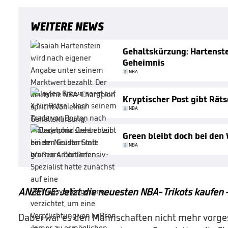
WEITERE NEWS
Gehaltskürzung: Hartenste
Geheimnis
NBA
Kryptischer Post gibt Räts
NBA
Green bleibt doch bei den 
NBA
ANZEIGE: Jetzt die neuesten NBA-Trikots kaufen 
Dabei war es den Mannschaften nicht mehr vorges