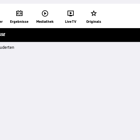




er
Ergebnisse
Mediathek
Live TV
Originals
SSE
euderten