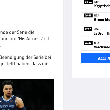
30.07.
NBA
Kryptisc
29.07.
NBA
27.07.
NBA
nde der Serie die
und um "His Airness" ist
24.07.
NBA
.
 Beendigung der Serie bei
ALLE 
estellt haben, dass die