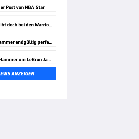
her Post von NBA-Star
Green bleibt doch bei den Warriors
LeBron-Hammer endgültig perfekt
Wechsel-Hammer um LeBron James!
NEWS ANZEIGEN