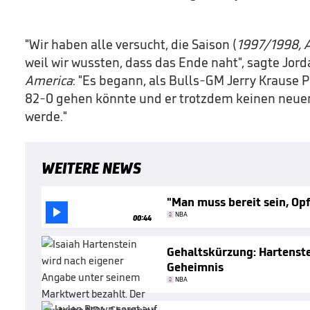
"Wir haben alle versucht, die Saison (
1997/1998, A
weil wir wussten, dass das Ende naht", sagte Jor
America
: "Es begann, als Bulls-GM Jerry Krause P
82-0 gehen könnte und er trotzdem keinen neu
werde."
WEITERE NEWS
"Man muss bereit sein, Opf

NBA
00:44
Gehaltskürzung: Hartenste
Geheimnis
NBA