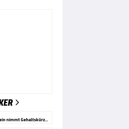
KER

Hartenstein nimmt Gehaltskürzung hin