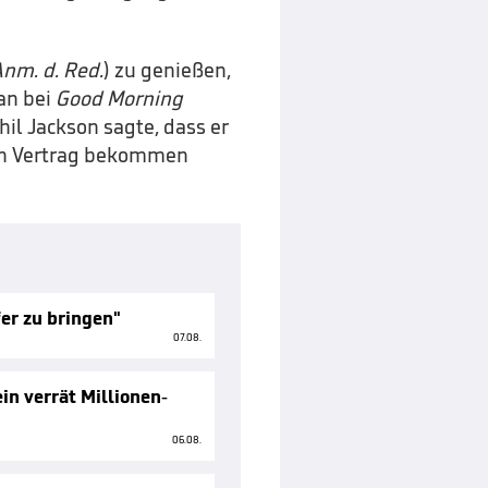
nm. d. Red.
) zu genießen,
dan bei
Good Morning
hil Jackson sagte, dass er
en Vertrag bekommen
er zu bringen"
07.08.
in verrät Millionen-
06.08.