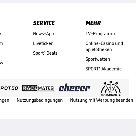
SERVICE
MEHR
k
News-App
TV-Programm
am
Liveticker
Online-Casino und
Spielotheken
Sport1 Deals
Sportwetten
ss
SPORT1 Akademie
ungen
Nutzungsbedingungen
Nutzung mit Werbung beenden