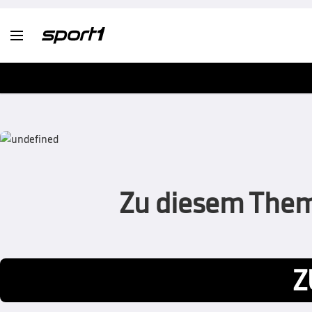

Zu diesem Thema
Z