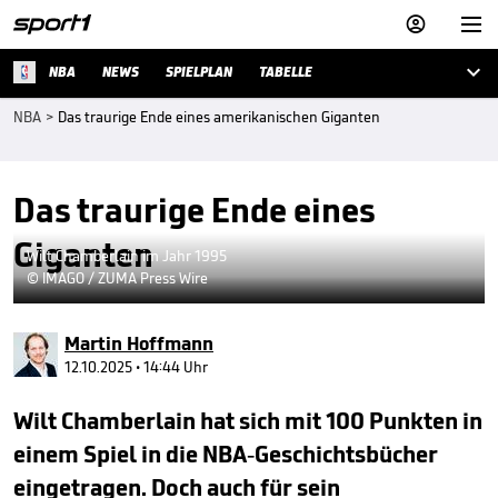



NBA
NEWS
SPIELPLAN
TABELLE
NBA
>
Das traurige Ende eines amerikanischen Giganten
Das traurige Ende eines
Giganten
Wilt Chamberlain im Jahr 1995
© IMAGO / ZUMA Press Wire
Martin Hoffmann
12.10.2025 • 14:44 Uhr
Wilt Chamberlain hat sich mit 100 Punkten in
einem Spiel in die NBA-Geschichtsbücher
eingetragen. Doch auch für sein