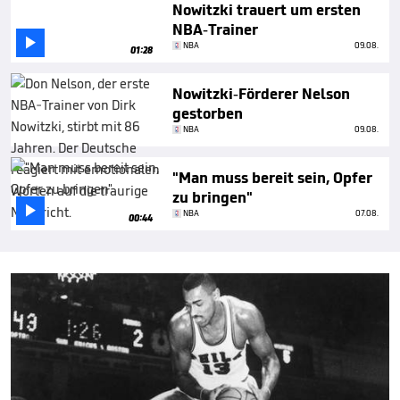
Nowitzki trauert um ersten
NBA-Trainer

NBA
09.08.
01:28
Nowitzki-Förderer Nelson
gestorben
NBA
09.08.
"Man muss bereit sein, Opfer
zu bringen"

NBA
07.08.
00:44