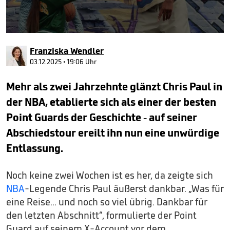
0
seconds
Franziska Wendler
of
2
03.12.2025 • 19:06 Uhr
minutes,
48
Mehr als zwei Jahrzehnte glänzt Chris Paul in
seconds
der NBA, etablierte sich als einer der besten
Point Guards der Geschichte - auf seiner
Abschiedstour ereilt ihn nun eine unwürdige
Entlassung.
Noch keine zwei Wochen ist es her, da zeigte sich
NBA
-Legende Chris Paul äußerst dankbar. „Was für
eine Reise... und noch so viel übrig. Dankbar für
den letzten Abschnitt“, formulierte der Point
Guard auf seinem X-Account vor dem