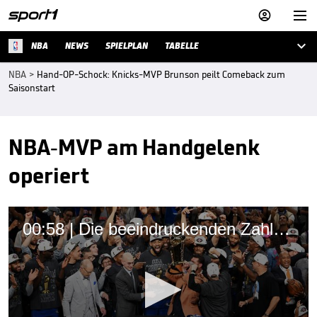



NBA
NEWS
SPIELPLAN
TABELLE
NBA
>
Hand-OP-Schock: Knicks-MVP Brunson peilt Comeback zum
Saisonstart
NBA-MVP am Handgelenk
operiert
00:58 | Die beeindruckenden Zahlen zum NBA-Titel der Knicks