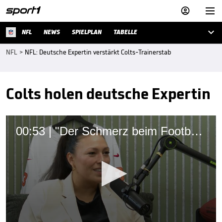



NFL
NEWS
SPIELPLAN
TABELLE
NFL
>
NFL: Deutsche Expertin verstärkt Colts-Trainerstab
Colts holen deutsche Expertin
00:53 | "Der Schmerz beim Football war lächerlich"