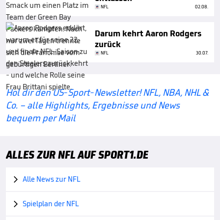
NFL
02.08.
Darum kehrt Aaron Rodgers
zurück
NFL
30.07.
Hol dir den US-Sport-Newsletter! NFL, NBA, NHL &
Co. – alle Highlights, Ergebnisse und News
bequem per Mail
ALLES ZUR NFL AUF SPORT1.DE
Alle News zur NFL

Spielplan der NFL
