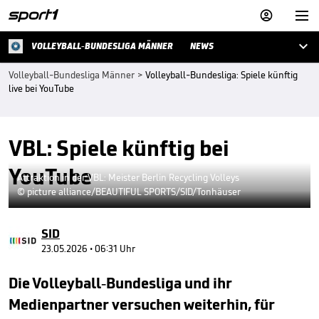



VOLLEYBALL-BUNDESLIGA MÄNNER
NEWS
Volleyball-Bundesliga Männer
>
Volleyball-Bundesliga: Spiele künftig
live bei YouTube
VBL: Spiele künftig bei
YouTube
Attraktion in der VBL: Meister Berlin Recycling Volleys
© picture alliance/BEAUTIFUL SPORTS/SID/Tonhäuser
SID
23.05.2026 • 06:31 Uhr
Die Volleyball-Bundesliga und ihr
Medienpartner versuchen weiterhin, für