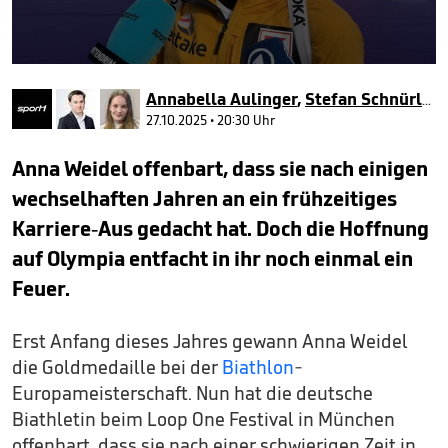
0
seconds
Annabella Aulinger
,
Stefan Schnürle
,
S
of
1
27.10.2025 • 20:30 Uhr
minute,
52
Anna Weidel offenbart, dass sie nach einigen
seconds
wechselhaften Jahren an ein frühzeitiges
Karriere-Aus gedacht hat. Doch die Hoffnung
auf Olympia entfacht in ihr noch einmal ein
Feuer.
Erst Anfang dieses Jahres gewann Anna Weidel
die Goldmedaille bei der
Biathlon
-
Europameisterschaft. Nun hat die deutsche
Biathletin beim Loop One Festival in München
offenbart, dass sie nach einer schwierigen Zeit in