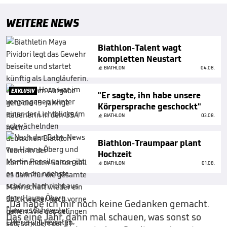
WEITERE NEWS
Biathlon-Talent wagt
kompletten Neustart
BIATHLON
04.08.
EXKLUSIV
"Er sagte, ihn habe unsere
Körpersprache geschockt"
BIATHLON
03.08.
Biathlon-Traumpaar plant
Hochzeit
BIATHLON
01.08.
„Da habe ich mir noch keine Gedanken gemacht.
Das eine Jahr, dann mal schauen, was sonst so