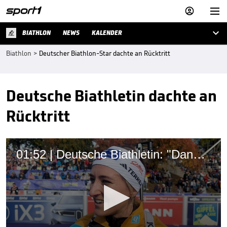



BIATHLON
NEWS
KALENDER
Biathlon
>
Deutscher Biathlon-Star dachte an Rücktritt
Deutsche Biathletin dachte an
Rücktritt
01:52 | Deutsche Biathletin: "Dann hätte ich relativ sicher aufgehört"