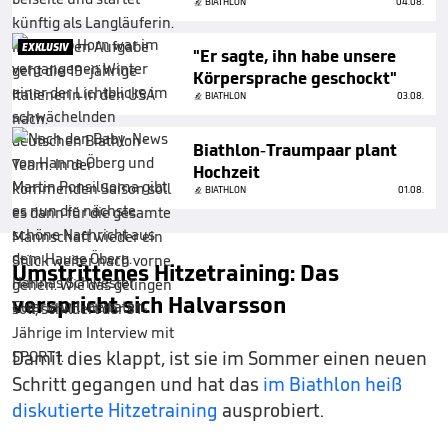
BIATHLON
04.08.
EXKLUSIV
"Er sagte, ihn habe unsere
Körpersprache geschockt"
BIATHLON
03.08.
Biathlon-Traumpaar plant
Hochzeit
BIATHLON
01.08.
Umstrittenes Hitzetraining: Das
verspricht sich Halvarsson
Damit dies klappt, ist sie im Sommer einen neuen
Schritt gegangen und hat das
im Biathlon heiß
diskutierte Hitzetraining
ausprobiert.