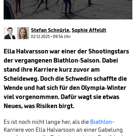
0
seconds
Stefan Schnürle
,
Sophie Affeldt
of
1
02.12.2025 • 09:54 Uhr
minute,
28
Ella Halvarsson war einer der Shootingstars
seconds
der vergangenen Biathlon-Saison. Dabei
stand ihre Karriere kurz zuvor am
Scheideweg. Doch die Schwedin schaffte die
Wende und hat sich für den Olympia-Winter
viel vorgenommen. Dafür wagt sie etwas
Neues, was Risiken birgt.
Es ist noch nicht lange her, als die
Biathlon
-
Karriere von Ella Halvarsson an einer Gabelung