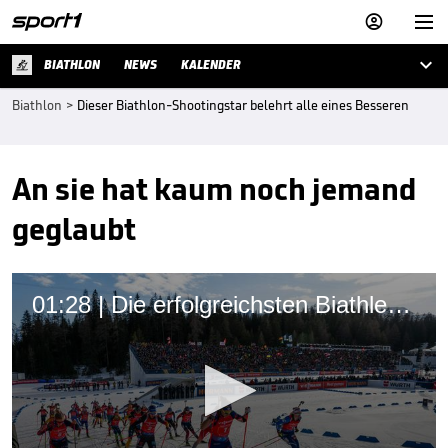



BIATHLON
NEWS
KALENDER
Biathlon
>
Dieser Biathlon-Shootingstar belehrt alle eines Besseren
An sie hat kaum noch jemand
geglaubt
01:28 | Die erfolgreichsten Biathletinnen der Weltcup-Geschichte