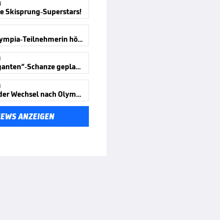
N
ne Skisprung-Superstars!
Mit 24! Olympia-Teilnehmerin hört auf
N
Neue „Giganten“-Schanze geplant
N
Spannender Wechsel nach Olympia-Aus
NEWS ANZEIGEN