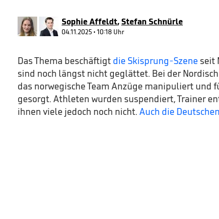
37
seconds
Volume
90%
Sophie Affeldt
,
Stefan Schnürle
04.11.2025 • 10:18 Uhr
Das Thema beschäftigt
die Skisprung-Szene
seit
sind noch längst nicht geglättet. Bei der Nordis
das norwegische Team Anzüge manipuliert und fü
gesorgt. Athleten wurden suspendiert, Trainer e
ihnen viele jedoch noch nicht.
Auch die Deutschen