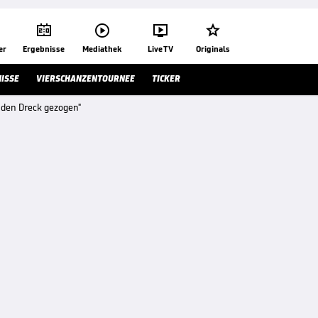




er
Ergebnisse
Mediathek
Live TV
Originals
ISSE
VIERSCHANZENTOURNEE
TICKER
 den Dreck gezogen"