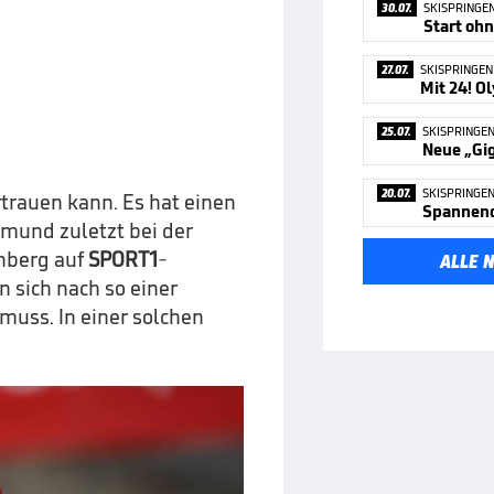
30.07.
SKISPRINGE
Start oh
27.07.
SKISPRINGEN
25.07.
SKISPRINGE
20.07.
SKISPRINGE
rtrauen kann. Es hat einen
mund zuletzt bei der
rnberg auf
SPORT1
-
ALLE 
n sich nach so einer
muss. In einer solchen