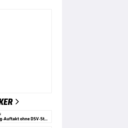
KER

N
Skisprung-Auftakt ohne DSV-Stars