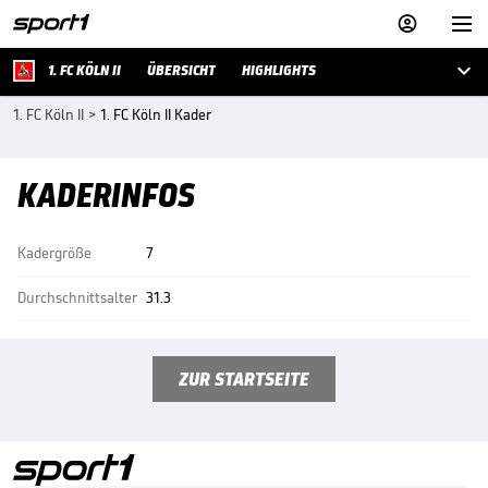



1. FC KÖLN II
ÜBERSICHT
HIGHLIGHTS
1. FC Köln II
>
1. FC Köln II Kader
KADERINFOS
Kadergröße
7
Durchschnittsalter
31.3
ZUR STARTSEITE