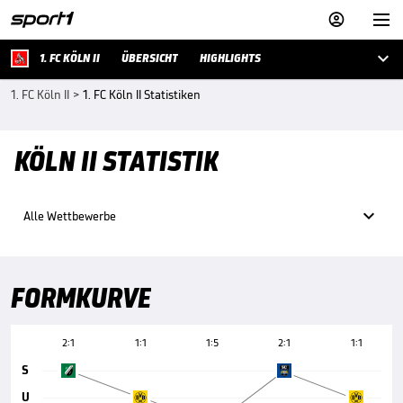



1. FC KÖLN II
ÜBERSICHT
HIGHLIGHTS
1. FC Köln II
>
1. FC Köln II Statistiken
KÖLN II STATISTIK

Alle Wettbewerbe
FORMKURVE
2:1
1:1
1:5
2:1
1:1
S
U