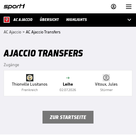



AC AJACCIO
ÜBERSICHT
HIGHLIGHTS
AC Ajaccio
>
AC Ajaccio Transfers
AJACCIO TRANSFERS
Zugänge

Thionville Lusitanos
Leihe
Vitoux, Jules
Frankreich
02.07.2026
Stürmer
ZUR STARTSEITE