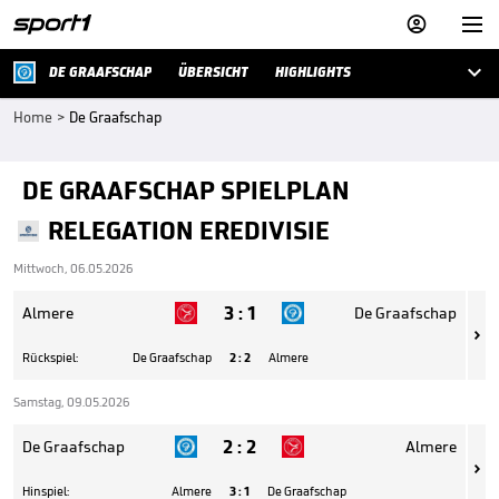



DE GRAAFSCHAP
ÜBERSICHT
HIGHLIGHTS
Home
>
De Graafschap
DE GRAAFSCHAP SPIELPLAN
RELEGATION EREDIVISIE
Mittwoch, 06.05.2026
3
:
1
Almere
De Graafschap

Rückspiel:
De Graafschap
2
:
2
Almere
Samstag, 09.05.2026
2
:
2
De Graafschap
Almere

Hinspiel:
Almere
3
:
1
De Graafschap