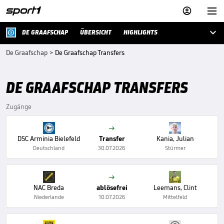



DE GRAAFSCHAP
ÜBERSICHT
HIGHLIGHTS
De Graafschap
>
De Graafschap Transfers
DE GRAAFSCHAP TRANSFERS
Zugänge

DSC Arminia Bielefeld
Transfer
Kania, Julian
Deutschland
30.07.2026
Stürmer

NAC Breda
ablösefrei
Leemans, Clint
Niederlande
10.07.2026
Mittelfeld