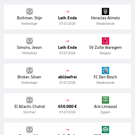

Bultman, Stijn
Leih-Ende
Heracles Almelo
Verteidiger
01.07.2026
Niederlande

Simons, Jevon
Leih-Ende
SV Zulte Waregem
Mittelfeld
01.07.2026
Belgien

Broker, Silvan
ablösefrei
FC Den Bosch
Verteidiger
01.07.2026
Niederlande

El Allachi, Chahid
650.000 €
Aris Limassol
Stürmer
01.07.2026
Zypern
