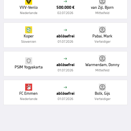

VVV-Venlo
500.000 €
van Zijl, Bjorn
Niederlande
02.07.2026
Mittelfeld

Koper
ablösefrei
Pabai, Mark
Slowenien
01.07.2026
Verteidiger

ablösefrei
Warmerdam, Donny
PSIM Yogyakarta
01.07.2026
Mittelfeld

FC Emmen
ablösefrei
Bolk, Gijs
Niederlande
01.07.2026
Verteidiger