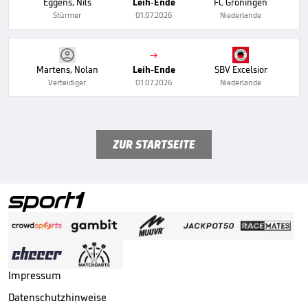
Eggens, Nils
Leih-Ende
FC Groningen
Stürmer
01.07.2026
Niederlande

Martens, Nolan
Leih-Ende
SBV Excelsior
Verteidiger
01.07.2026
Niederlande
ZUR STARTSEITE
Impressum
Datenschutzhinweise