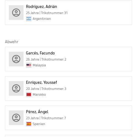
Rodríguez, Adrián
25 Jahre | Trikotnummer: 31
Argentinien
Abwehr
Garcés, Facundo
26 Jahre | Trikotnummer: 2
Malaysia
Enríquez, Youssef
20 Jahre | Trikotnummer: 3
Marokko
Pérez, Ángel
23 Jahre | Trikotnummer: 7
Spanien