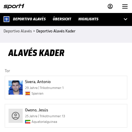



DEPORTIVO ALAVÉS
ÜBERSICHT
HIGHLIGHTS
Deportivo Alavés
>
Deportivo Alavés Kader
ALAVÉS KADER
Tor
Sivera, Antonio
29 Jahre | Trikotnummer: 1
Spanien
Owono, Jesús
25 Jahre | Trikotnummer: 13
Äquatorialguinea