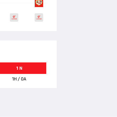
1 N
1H / 0A