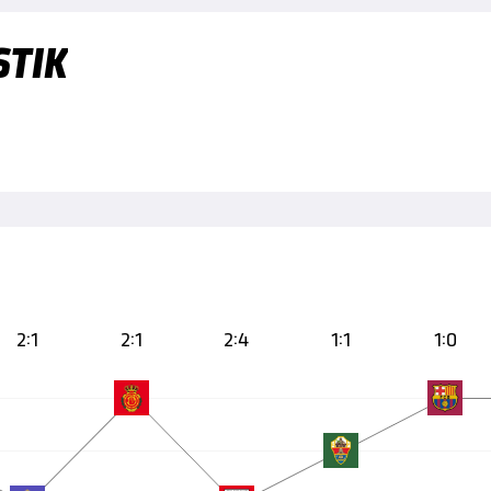
STIK
2:1
2:1
2:4
1:1
1:0