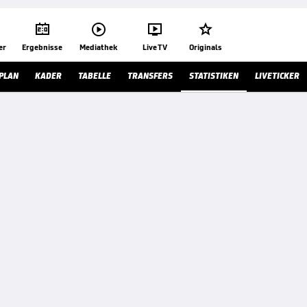




er
Ergebnisse
Mediathek
Live TV
Originals
LPLAN
KADER
TABELLE
TRANSFERS
STATISTIKEN
LIVETICKER