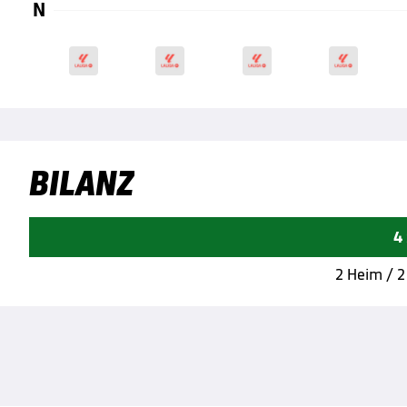
N
BILANZ
4
2 Heim / 