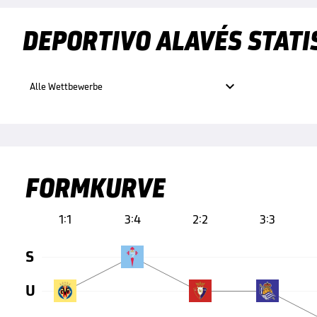
DEPORTIVO ALAVÉS STATI

Alle Wettbewerbe
FORMKURVE
1:1
3:4
2:2
3:3
S
U