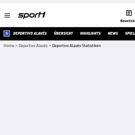


Newstick
DEPORTIVO ALAVÉS
ÜBERSICHT
HIGHLIGHTS
NEWS
SPIE
Home
>
Deportivo Alavés
>
Deportivo Alavés Statistiken