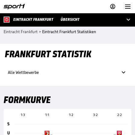



EINTRACHT FRANKFURT
ÜBERSICHT
Eintracht Frankfurt
>
Eintracht Frankfurt Statistiken
FRANKFURT STATISTIK

Alle Wettbewerbe
FORMKURVE
1:3
1:1
1:2
3:2
2:2
S
U