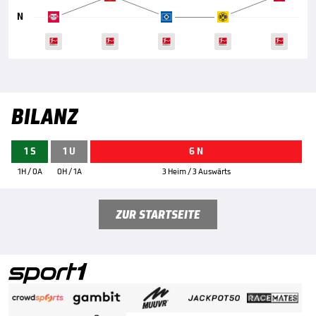
N
BILANZ
1 S
1 U
6 N
1H / 0A
0H / 1A
3 Heim / 3 Auswärts
ZUR STARTSEITE