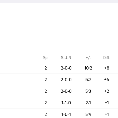
Sp.
S-U-N
+/-
Diff.
2
2-0-0
10:2
+8
2
2-0-0
6:2
+4
2
2-0-0
5:3
+2
2
1-1-0
2:1
+1
2
1-0-1
5:4
+1