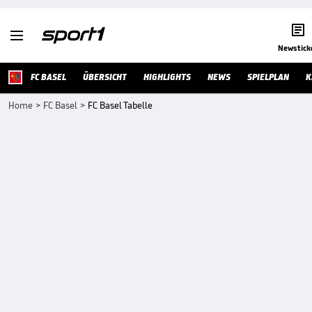


Newstick
FC BASEL
ÜBERSICHT
HIGHLIGHTS
NEWS
SPIELPLAN
K
Home
>
FC Basel
>
FC Basel Tabelle