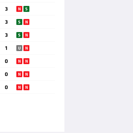
3
N
S
3
S
N
3
S
N
1
U
N
0
N
N
0
N
N
0
N
N