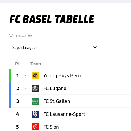
FC BASEL TABELLE
Wettbewerbe

Super League
Pl.
Team
1
Young Boys Bern

2
FC Lugano

3
FC St. Gallen

4
FC Lausanne-Sport

5
FC Sion
