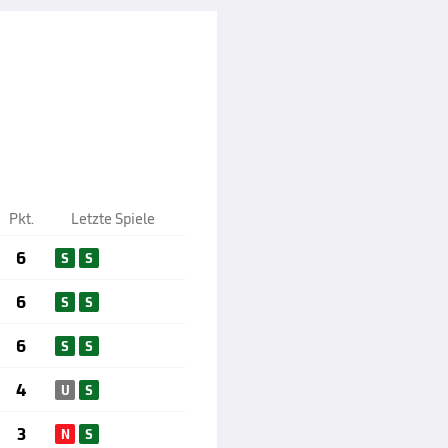
Pkt.
Letzte Spiele
6
S
S
6
S
S
6
S
S
4
U
S
3
N
S