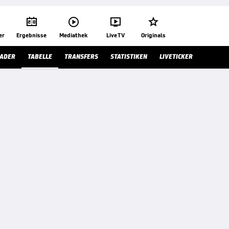




er
Ergebnisse
Mediathek
Live TV
Originals
ADER
TABELLE
TRANSFERS
STATISTIKEN
LIVETICKER