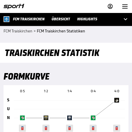



FCM TRAISKIRCHEN
ÜBERSICHT
HIGHLIGHTS
FCM Traiskirchen
>
FCM Traiskirchen Statistiken
TRAISKIRCHEN STATISTIK
FORMKURVE
0:5
1:2
1:4
0:4
4:0
S
U
N