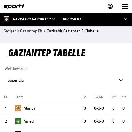



GAZIŞEHIR GAZIANTEP FK
ÜBERSICHT
Gazişehir Gaziantep FK
>
Gazişehir Gaziantep FK Tabelle
GAZIANTEP TABELLE
Wettbewerbe

Süper Lig
Pl.
Team
Sp.
S-U-N
Diff.
Pkt.
1
Alanya
0
0-0-0
0
0
2
Amed
0
0-0-0
0
0