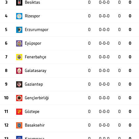
3
Besiktas
0
0-0-0
0
0
4
Rizespor
0
0-0-0
0
0
5
Erzurumspor
0
0-0-0
0
0
6
Eyüpspor
0
0-0-0
0
0
7
Fenerbahçe
0
0-0-0
0
0
8
Galatasaray
0
0-0-0
0
0
9
Gaziantep
0
0-0-0
0
0
10
Gençlerbirliği
0
0-0-0
0
0
11
Göztepe
0
0-0-0
0
0
12
Basaksehir
0
0-0-0
0
0
13
Kasımpaşa
0
0-0-0
0
0