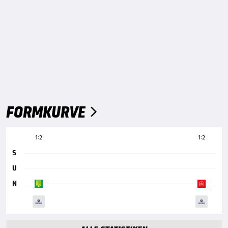
FORMKURVE

1:2
1:2
S
U
N