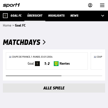



GOAL FC
ÜBERSICHT
HIGHLIGHTS
NEWS
Home
>
Goal FC
MATCHDAYS

COUPE DE FRANCE, 1. RUNDE, 03.01.2004
COUPE DE F
1 : 2
Goal
Nantes
ALLE SPIELE