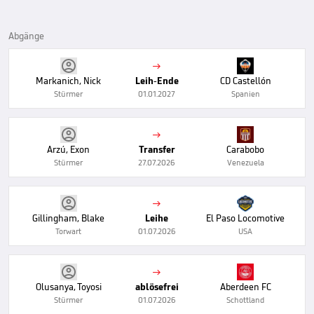
Abgänge

Markanich, Nick
Leih-Ende
CD Castellón
Stürmer
01.01.2027
Spanien

Arzú, Exon
Transfer
Carabobo
Stürmer
27.07.2026
Venezuela

Gillingham, Blake
Leihe
El Paso Locomotive
Torwart
01.07.2026
USA

Olusanya, Toyosi
ablösefrei
Aberdeen FC
Stürmer
01.07.2026
Schottland