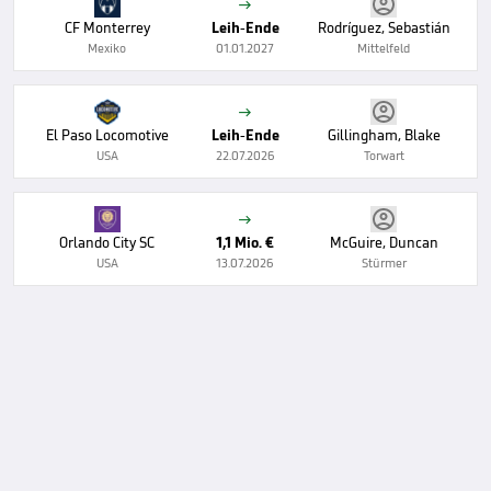

CF Monterrey
Leih-Ende
Rodríguez, Sebastián
Mexiko
01.01.2027
Mittelfeld

El Paso Locomotive
Leih-Ende
Gillingham, Blake
USA
22.07.2026
Torwart

Orlando City SC
1,1 Mio. €
McGuire, Duncan
USA
13.07.2026
Stürmer