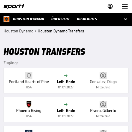



HOUSTON DYNAMO
ÜBERSICHT
HIGHLIGHTS
Houston Dynamo
>
Houston Dynamo Transfers
HOUSTON TRANSFERS
Zugänge

Portland Hearts of Pine
Leih-Ende
Gonzalez, Diego
USA
01.01.2027
Mittelfeld

Phoenix Rising
Leih-Ende
Rivera, Gilberto
USA
01.01.2027
Mittelfeld