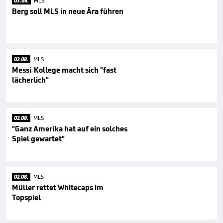
03.08.
MLS
Berg soll MLS in neue Ära führen
02.08.
MLS
Messi-Kollege macht sich "fast
lächerlich"
02.08.
MLS
"Ganz Amerika hat auf ein solches
Spiel gewartet"
02.08.
MLS
Müller rettet Whitecaps im
Topspiel