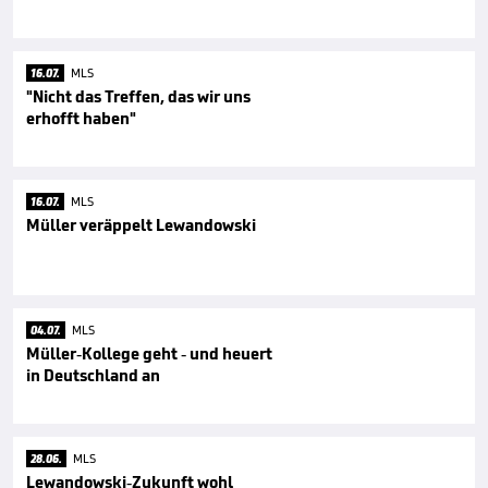
16.07.
MLS
"Nicht das Treffen, das wir uns
erhofft haben"
16.07.
MLS
Müller veräppelt Lewandowski
04.07.
MLS
Müller-Kollege geht - und heuert
in Deutschland an
28.06.
MLS
Lewandowski-Zukunft wohl