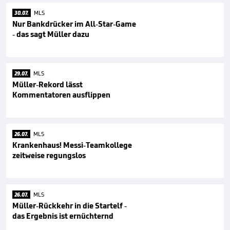
30.07.
MLS
Nur Bankdrücker im All-Star-Game
- das sagt Müller dazu
29.07.
MLS
Müller-Rekord lässt
Kommentatoren ausflippen
26.07.
MLS
Krankenhaus! Messi-Teamkollege
zeitweise regungslos
26.07.
MLS
Müller-Rückkehr in die Startelf -
das Ergebnis ist ernüchternd