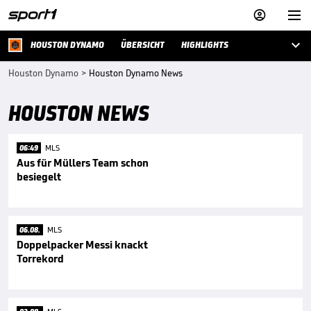



HOUSTON DYNAMO
ÜBERSICHT
HIGHLIGHTS
Houston Dynamo
>
Houston Dynamo News
HOUSTON NEWS
06:49
MLS
Aus für Müllers Team schon
besiegelt
06.08.
MLS
Doppelpacker Messi knackt
Torrekord