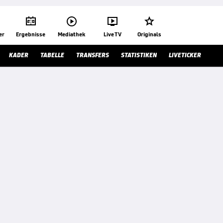




er
Ergebnisse
Mediathek
Live TV
Originals
KADER
TABELLE
TRANSFERS
STATISTIKEN
LIVETICKER