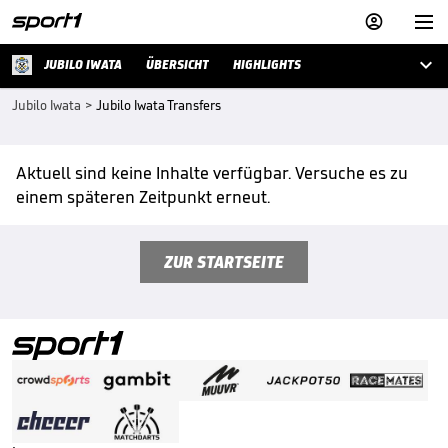



JUBILO IWATA
ÜBERSICHT
HIGHLIGHTS
Jubilo Iwata
>
Jubilo Iwata Transfers
Aktuell sind keine Inhalte verfügbar. Versuche es zu
einem späteren Zeitpunkt erneut.
ZUR STARTSEITE