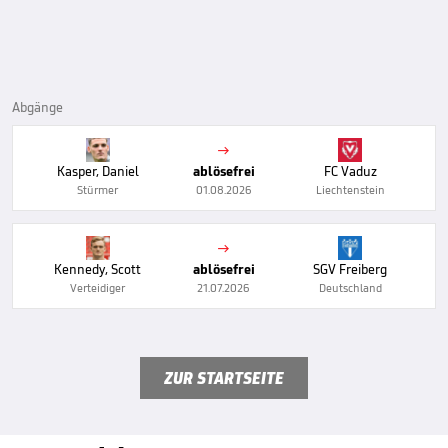
Abgänge

Kasper, Daniel
ablösefrei
FC Vaduz
Stürmer
01.08.2026
Liechtenstein

Kennedy, Scott
ablösefrei
SGV Freiberg
Verteidiger
21.07.2026
Deutschland
ZUR STARTSEITE