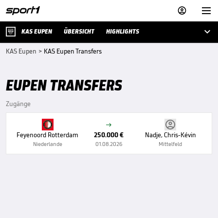



KAS EUPEN
ÜBERSICHT
HIGHLIGHTS
KAS Eupen
>
KAS Eupen Transfers
EUPEN TRANSFERS
Zugänge

Feyenoord Rotterdam
250.000 €
Nadje, Chris-Kévin
Niederlande
01.08.2026
Mittelfeld